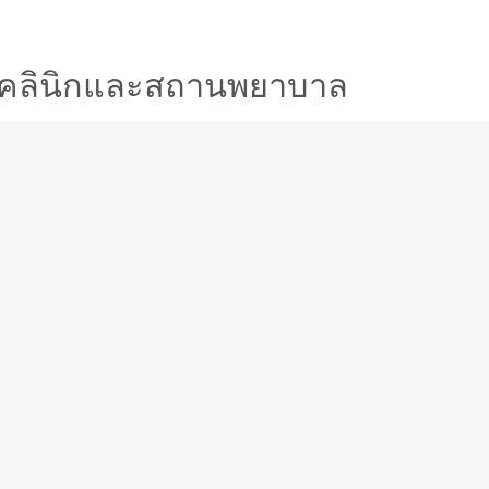
ุ่มคลินิกและสถานพยาบาล