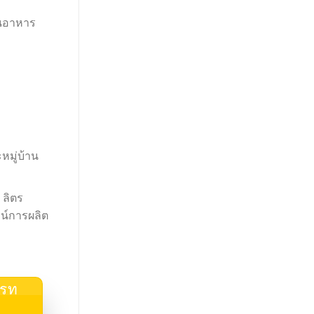
านอาหาร
หมู่บ้าน
 ลิตร
น์การผลิต
เรท