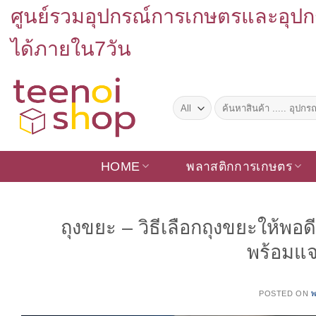
Skip
ศูนย์รวมอุปกรณ์การเกษตรและอุปก
to
content
ได้ภายใน7วัน
ค้นหา:
HOME
พลาสติกการเกษตร
ถุงขยะ – วิธีเลือกถุงขยะให้พอด
พร้อมแ
POSTED ON
พ