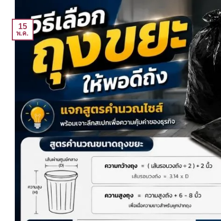
15
พ.ค.