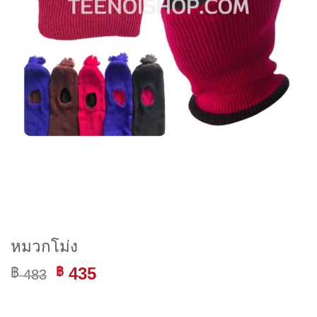
หมวกโม่ง
Original
Current
435
฿
฿
483
price
price
was:
is: