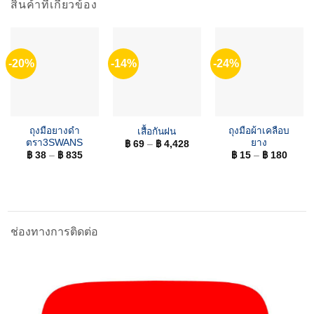
สินค้าที่เกี่ยวข้อง
-20%
-14%
-24%
ถุงมือยางดำ
ถุงมือผ้าเคลือบ
เสื้อกันฝน
ตรา3SWANS
ยาง
฿
69
–
฿
4,428
฿
38
–
฿
835
฿
15
–
฿
180
ช่องทางการติดต่อ