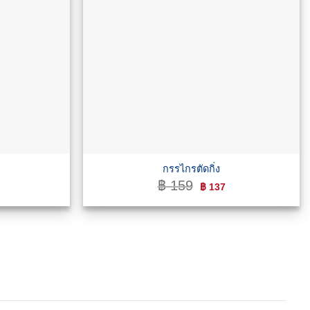
กรรไกรตัดกิ่ง
l
urrent
Original
Current
฿
159
฿
137
rice
price
price
s:
was:
is:
 116.
฿ 159.
฿ 137.