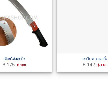
เลื่อยโค้งตัดกิ่ง
กรรไกรกระตุกกิ่ง
Original
Current
Origina
C
฿
175
฿
142
฿
160
฿
116
price
price
price
p
was:
is:
was:
i
฿ 175.
฿ 160.
฿ 142.
฿