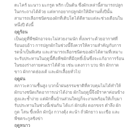
ตะไคร้ มะนาว มะกรูด พริก เป็นต้น ซึ่งผักเหล่านี้สามารถปลูก
ในกระถางได้ด้วย แต่หากอยากปลูกผักให้มีทานทั้งปีนั้น
สามารถเลือกชนิดของผักที่เติบโตได้ดีตามแต่ละช่วงเดือนใน
หนึ่งปี ดังนี้
ฤดูร้อน
เป็นฤดูที่พืชผักอาจจะไม่สวยงามนัก ทั้งเพราะด้วยอากาศที่
ร้อนอบอ้าว การปลูกผักในช่วงนี้จึงควรให้ความสำคัญกับการ
รดน้ำเป็นพิเศษ และสามารถเลือกชนิดของผักได้ตามที่เหมาะ
จะรับประทานในฤดูนี้คือพืชผักที่มีฤทธิ์เย็นซึ่งจะแก้อาการร้อน
ในของร่างกายคนเราได้ด้วย เช่น แตงกวา บวบ ฟัก ผักกาด
ขาว ผักกาดฮ่องเต้ และผักเลื้อยทั่วไป
ฤดูฝน
สภาวะความชื้นสูง บวกน้ำฝนธรรมชาติที่ควบคุมไม่ได้ทำให้
ผักบางชนิดเกิดอาการเน่าได้ง่าย ผักในฤดูนี้จึงมีราคาค่อนข้าง
สูงและช้ำง่าย แต่ผักพื้นบ้านส่วนใหญ่ก็จะงามพร้อมให้เก็บมา
รับประทานในช่วงนี้เช่นกัน ได้แก่ ผักปลัง ดอกขจร ตำลึง ผัก
กูด โสน ขี้เหล็ก ผักบุ้ง กวางตุ้ง คะน้า ถั่วฝักยาว มะเขือ และ
พืชตระกูลขิงข่า
ฤดูหนาว