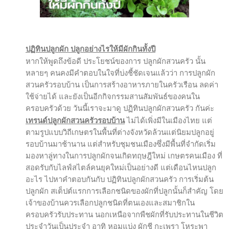
ปฏิทินปลูกผัก ปลูกอย่างไรให้มีผักกินทั้งปี
หากให้พูดถึงข้อดี ประโยชน์ของการ ปลูกผักสวนครัว นั้น
หลายๆ คนคงมีคำตอบในใจที่บ่งชี้ชัดเจนแล้วว่า การปลูกผัก
สวนครัวรอบบ้าน เป็นการสร้างอาหารภายในครัวเรือน ลดค่า
ใช้จ่ายได้ และยังเป็นอีกกิจกรรมสานสัมพันธ์ของคนใน
ครอบครัวด้วย วันนี้เราจะมาดู ปฏิทินปลูกผักสวนครัว กันค่ะ
เทรนด์ปลูกผักสวนครัวรอบบ้าน
ไม่ได้เพิ่งมีในเมืองไทย แต่
ตามรูปแบบวิถีเกษตรในพื้นที่ต่างจังหวัดล้วนแต่นิยมปลูกอยู่
รอบบ้านมาช้านาน แต่สำหรับชุมชนเมืองซึ่งมีพื้นที่จำกัดเริ่ม
มองหาลู่ทางในการปลูกผักจนเกิดทฤษฎีใหม่ เกษตรคนเมือง ที่
สอดรับกับไลฟ์สไตล์คนยุคใหม่เป็นอย่างดี แต่เดือนไหนปลูก
อะไร ไปหาคำตอบกันกับ ปฏิทินปลูกผักสวนครัว การเริ่มต้น
ปลูกผัก สเต็ปต์แรกการเลือกชนิดของผักที่ปลูกนั้นก็สำคัญ โดย
เจ้าของบ้านควรเลือกปลูกชนิดที่ตนเองและสมาชิกใน
ครอบครัวรับประทาน นอกเหนือจากพืชผักที่รับประทานในชีวิต
ประจำวันเป็นประจำ อาทิ หอมแบ่ง ผักชี กะเพรา โหระพา