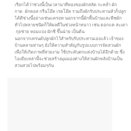
เรียกได้ว่าช่วงนี้เป็นเวลานาทีทองของผักสลัด กะหล่ำ ผัก
กาด ผักคอส กรีนโอ๊ค เรดโอ๊ค รวมถึงผักรับประทานหัวก็ปลูก
ได้ดีช่วงนี้อย่างเช่นแครอท นอกจากนี้ผักพื้นบ้านและพืชผัก
ทั่วไปหลายชนิดก็ให้ผลดีในช่วงหน้าหนาว เช่น ดอกแค สะเดา
กุยช่าย หอมแบ่ง ผักชี ขึ้นฉ่าย เป็นต้น
นอกจากเทรนด์ปลูกผักไว้สำหรับรับประทานเองแล้ว เจ้าของ
บ้านหลายท่านๆ ยังให้ความสำคัญกับรูปแบบการจัดสวนผัก
เพื่อให้เกิดภาพที่สวยงาม ใช้ประดับตกแต่งบ้านได้อีกด้วย ซึ่ง
ไอเดียเหล่านี้จะช่วยสร้างมุมมองต่างให้สวนผักหลังบ้านเป็น
สวนสวยไปพร้อมๆกัน