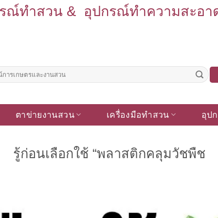
รณ์ทำสวน & อุปกรณ์ทำความสะอาด รั
ตาข่ายงานสวน
เครื่องมือทำสวน
อุปก
รู้ก่อนเลือกใช้ “พลาสติกคลุมวัชพืช