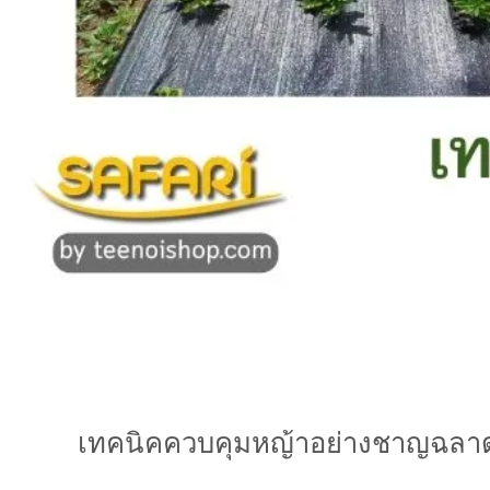
เทคนิคควบคุมหญ้าอย่างชาญฉลาดโ